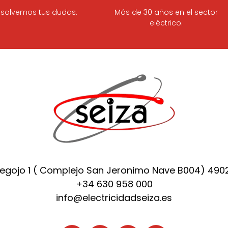
solvemos tus dudas.
Más de 30 años en el sector
eléctrico.
Regojo 1 ( Complejo San Jeronimo Nave B004) 49
+34 630 958 000
info@electricidadseiza.es