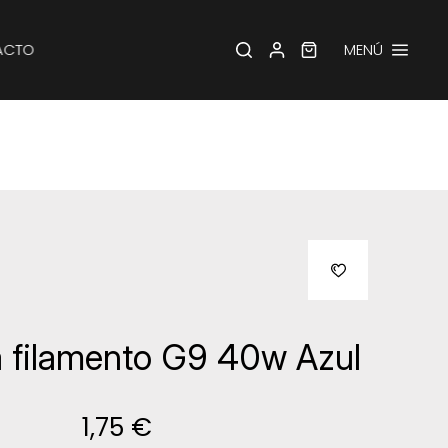
ACTO
MENÚ
a filamento G9 40w Azul
1,75 €