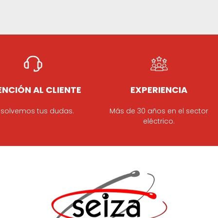
NCIÓN AL CLIENTE
EXPERIENCIA
solvemos tus dudas.
Más de 30 años en el sector
eléctrico.