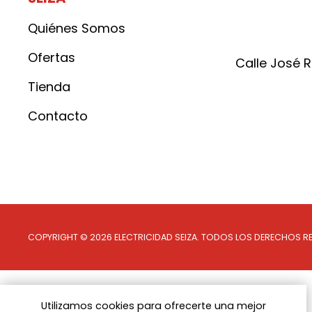
Quiénes Somos
Ofertas
Calle José 
Tienda
Contacto
Síguenos en whatsapp
Síguenos en x
Síguenos en facebook
Síguenos en instagram
COPYRIGHT © 2026 ELECTRICIDAD SEIZA.
TODOS LOS DERECHOS R
Utilizamos cookies para ofrecerte una mejor