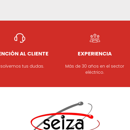
NCIÓN AL CLIENTE
EXPERIENCIA
solvemos tus dudas.
Más de 30 años en el sector
eléctrico.