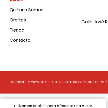
Quiénes Somos
Ofertas
Calle José 
Tienda
Contacto
Síguenos en whatsapp
Síguenos en x
Síguenos en facebook
Síguenos en instagram
COPYRIGHT © 2026 ELECTRICIDAD SEIZA.
TODOS LOS DERECHOS R
Utilizamos cookies para ofrecerte una mejor