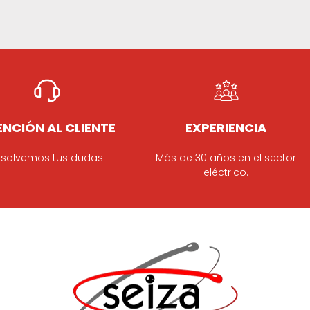
NCIÓN AL CLIENTE
EXPERIENCIA
solvemos tus dudas.
Más de 30 años en el sector
eléctrico.