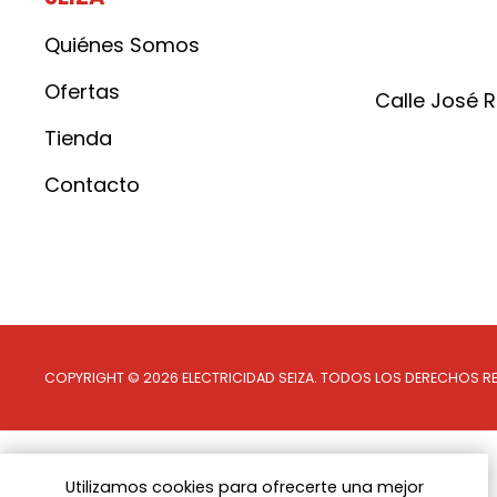
Quiénes Somos
Ofertas
Calle José 
Tienda
Contacto
Síguenos en whatsapp
Síguenos en x
Síguenos en facebook
Síguenos en instagram
COPYRIGHT © 2026 ELECTRICIDAD SEIZA.
TODOS LOS DERECHOS R
Utilizamos cookies para ofrecerte una mejor